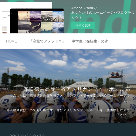
Ameba Owndで
あなただけのホームページやブログをつ
くろう
今すぐ試す
HOME
「高校でアメフト？」
中学生（在校生）の皆さんへ
花咲徳栄高等学校アメリカンフットボール部
こんにちは、花咲徳栄高等学校アメリカンフットボール部の公式ホームページで
す。
部活動体験はいつでも可能です。ぜひアメリカンフットボールを一度体験しに来て
下さい。