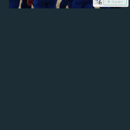
フォロー
秋季公式戦試合結果
昨日10月4日（日）川越東グラウンドにて秋季埼玉・千葉・茨城・新潟
地区大会が実施されました。本校は第4シードとして出場し、浦和学院
高校と対戦。善戦及ばず、０：３９で第4Q途中で大会特別規定によ…
2020.10.03 14:22